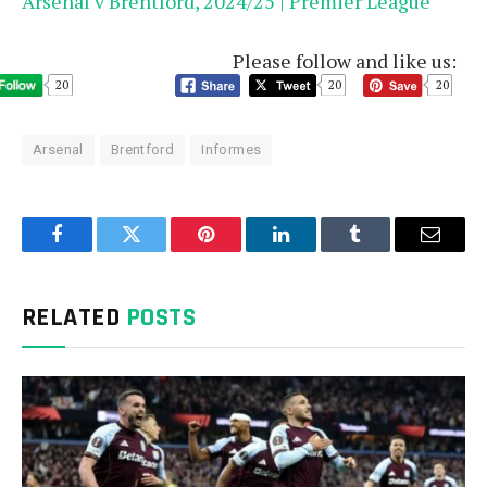
Arsenal v Brentford, 2024/25 | Premier League
Please follow and like us:
20
20
20
Arsenal
Brentford
Informes
Facebook
Twitter
Pinterest
LinkedIn
Tumblr
Email
RELATED
POSTS