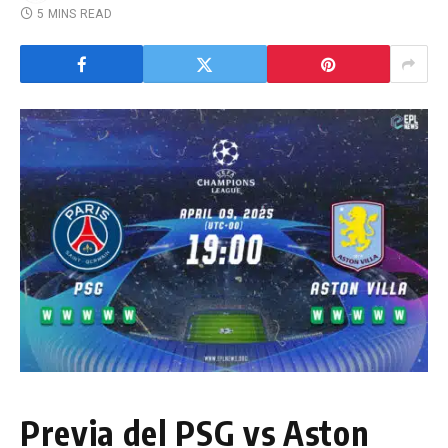
5 MINS READ
Previa del PSG vs Aston