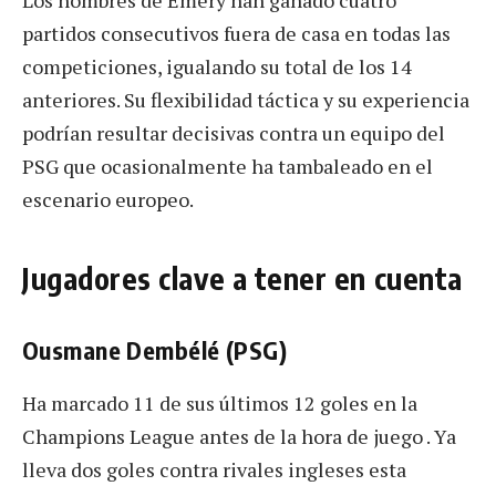
partidos consecutivos fuera de casa en todas las
competiciones, igualando su total de los 14
anteriores. Su flexibilidad táctica y su experiencia
podrían resultar decisivas contra un equipo del
PSG que ocasionalmente ha tambaleado en el
escenario europeo.
Jugadores clave a tener en cuenta
Ousmane Dembélé (PSG)
Ha marcado 11 de sus últimos 12 goles en la
Champions League antes de la hora de juego . Ya
lleva dos goles contra rivales ingleses esta