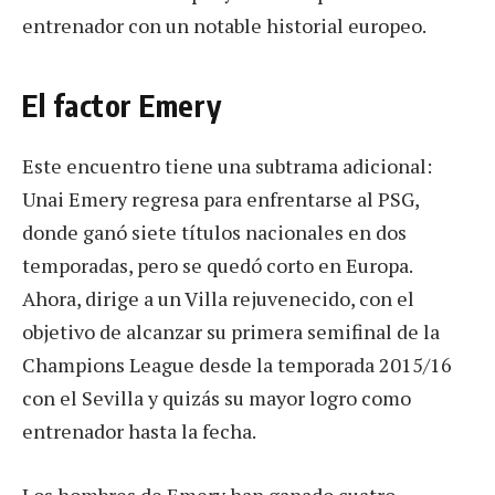
entrenador con un notable historial europeo.
El factor Emery
Este encuentro tiene una subtrama adicional:
Unai Emery regresa para enfrentarse al PSG,
donde ganó siete títulos nacionales en dos
temporadas, pero se quedó corto en Europa.
Ahora, dirige a un Villa rejuvenecido, con el
objetivo de alcanzar su primera semifinal de la
Champions League desde la temporada 2015/16
con el Sevilla y quizás su mayor logro como
entrenador hasta la fecha.
Los hombres de Emery han ganado cuatro