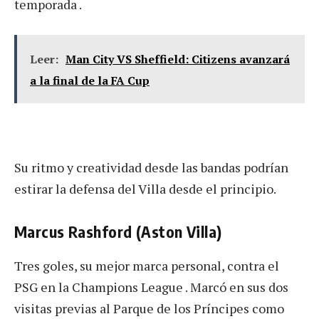
temporada .
Leer:
Man City VS Sheffield: Citizens avanzará
a la final de la FA Cup
Su ritmo y creatividad desde las bandas podrían
estirar la defensa del Villa desde el principio.
Marcus Rashford (Aston Villa)
Tres goles, su mejor marca personal, contra el
PSG en la Champions League . Marcó en sus dos
visitas previas al Parque de los Príncipes como