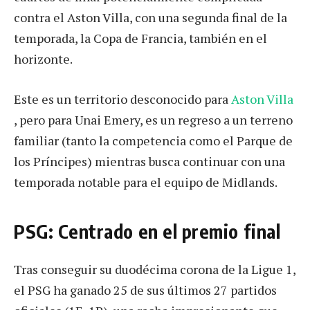
contra el Aston Villa, con una segunda final de la
temporada, la Copa de Francia, también en el
horizonte.
Este es un territorio desconocido para
Aston Villa
, pero para Unai Emery, es un regreso a un terreno
familiar (tanto la competencia como el Parque de
los Príncipes) mientras busca continuar con una
temporada notable para el equipo de Midlands.
PSG: Centrado en el premio final
Tras conseguir su duodécima corona de la Ligue 1,
el PSG ha ganado 25 de sus últimos 27 partidos