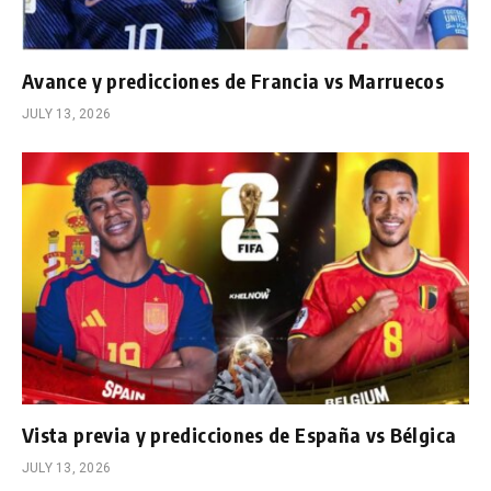
Avance y predicciones de Francia vs Marruecos
JULY 13, 2026
Vista previa y predicciones de España vs Bélgica
JULY 13, 2026