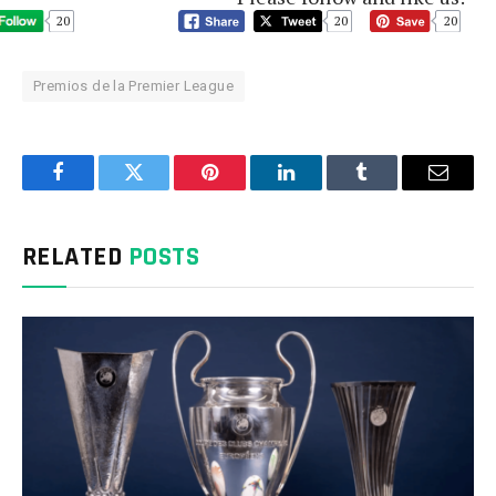
20
20
20
Premios de la Premier League
Facebook
Twitter
Pinterest
LinkedIn
Tumblr
Email
RELATED
POSTS