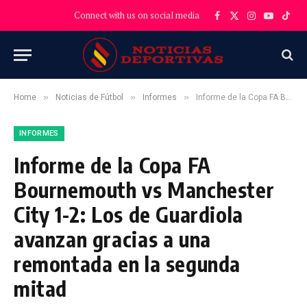
Connect with us on social media
Facebook
X
Instagram
YouTube
TikT
(Twitter)
»
»
»
Home
Noticias de Fútbol
Informes
Informe de la Copa FA Bournemouth vs Manchester City 1-2: Los de Guardiola avanzan gracias a una remontada en la segunda mitad
INFORMES
Informe de la Copa FA
Bournemouth vs Manchester
City 1-2: Los de Guardiola
avanzan gracias a una
remontada en la segunda
mitad