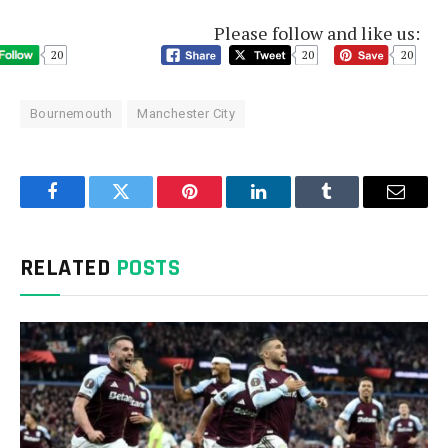
Please follow and like us:
20
20
20
Bournemouth
Manchester City
Facebook
Twitter
Pinterest
LinkedIn
Tumblr
Email
RELATED
POSTS