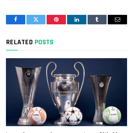
Facebook
Twitter
Pinterest
LinkedIn
Tumblr
Email
RELATED
POSTS