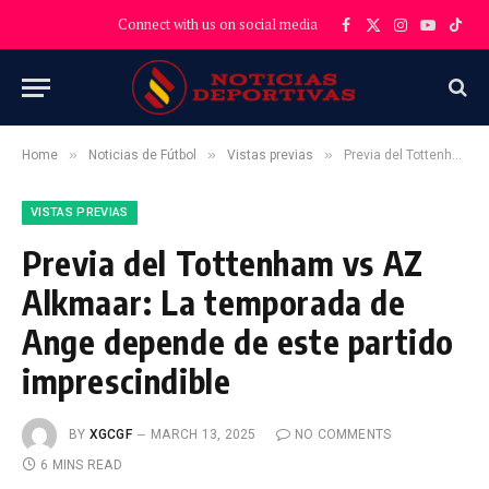
Connect with us on social media
Facebook
X
Instagram
YouTube
TikT
(Twitter)
»
»
»
Home
Noticias de Fútbol
Vistas previas
Previa del Tottenham vs AZ Alkmaar: La temporada de Ange depende de este partido imprescindible
VISTAS PREVIAS
Previa del Tottenham vs AZ
Alkmaar: La temporada de
Ange depende de este partido
imprescindible
BY
XGCGF
MARCH 13, 2025
NO COMMENTS
6 MINS READ