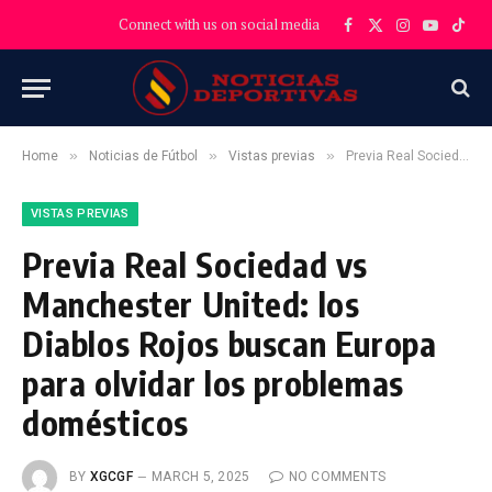
Connect with us on social media
Facebook
X
Instagram
YouTube
TikT
(Twitter)
»
»
»
Home
Noticias de Fútbol
Vistas previas
Previa Real Sociedad vs Manchester United: los Diablos Rojos buscan Europa para olvidar los problemas domésticos
VISTAS PREVIAS
Previa Real Sociedad vs
Manchester United: los
Diablos Rojos buscan Europa
para olvidar los problemas
domésticos
BY
XGCGF
MARCH 5, 2025
NO COMMENTS