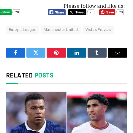
Please follow and like us:
20
20
20
Europa League
Manchester United
Vistas Previas
Facebook
Twitter
Pinterest
LinkedIn
Tumblr
Email
RELATED
POSTS