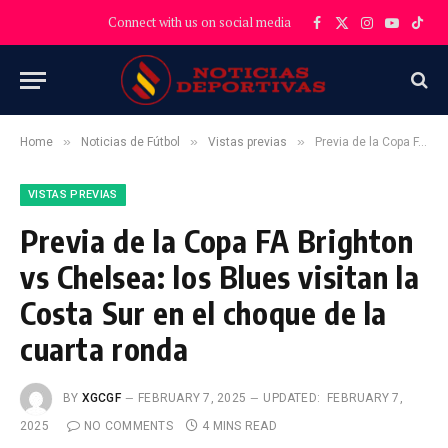
Connect with us on social media
Facebook
X
Instagram
YouTube
TikT
(Twitter)
»
»
»
Home
Noticias de Fútbol
Vistas previas
Previa de la Copa FA Brighton vs Chelsea: los Blues visitan la Costa Sur en el choque de la cuarta ronda
VISTAS PREVIAS
Previa de la Copa FA Brighton
vs Chelsea: los Blues visitan la
Costa Sur en el choque de la
cuarta ronda
BY
XGCGF
FEBRUARY 7, 2025
UPDATED:
FEBRUARY 7,
2025
NO COMMENTS
4 MINS READ