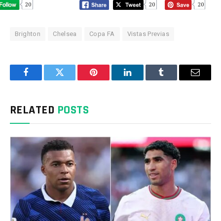
20
20
20
Brighton
Chelsea
Copa FA
Vistas Previas
Facebook
Twitter
Pinterest
LinkedIn
Tumblr
Email
RELATED
POSTS