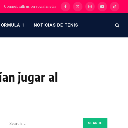
Connect with us on social media
Facebook
X
Instagram
YouTube
TikTok
(Twitter)
FÓRMULA 1
NOTICIAS DE TENIS
an jugar al