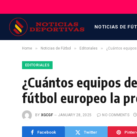
NOTICIAS DE FÚ
»
»
»
Home
Noticias de Fútbol
Editoriales
¿Cuántos equipos 
EDITORIALES
¿Cuántos equipos de
fútbol europeo la 
BY
XGCGF
JANUARY 28, 2025
NO COMMENTS
Facebook
Twitter
Pinter