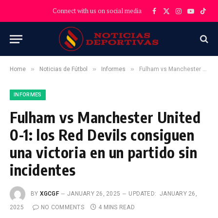
Connect with us on social media
Facebook
X
Instagram
YouTube
TikT
(Twitter)
»
»
»
Home
Noticias de Fútbol
Informes
Fulham vs Manchester United 0-1: los Red Devils consiguen una victoria en un partido sin incidentes
INFORMES
Fulham vs Manchester United
0-1: los Red Devils consiguen
una victoria en un partido sin
incidentes
BY
XGCGF
JANUARY 26, 2025
UPDATED:
JANUARY 26,
2025
NO COMMENTS
4 MINS READ