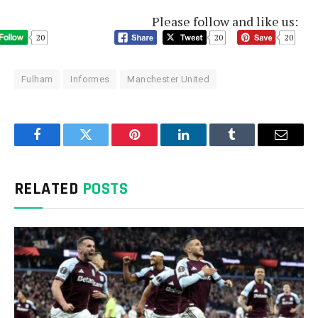
Please follow and like us:
20
20
20
Fulham
Informes
Manchester United
Facebook
Twitter
Pinterest
LinkedIn
Tumblr
Email
RELATED
POSTS