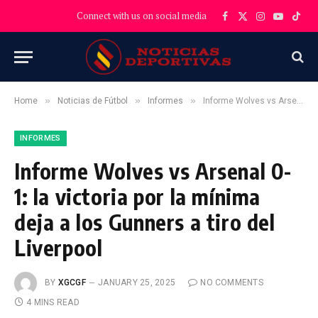
Connect with us on social media
Facebook
X
Instagram
YouTube
TikT
(Twitter)
»
»
»
Home
Noticias de Fútbol
Informes
Informe Wolves vs Arsenal 0-1: la victoria por la mínima deja a los Gunners a tiro del Liverpool
INFORMES
Informe Wolves vs Arsenal 0-
1: la victoria por la mínima
deja a los Gunners a tiro del
Liverpool
BY
XGCGF
JANUARY 25, 2025
NO COMMENTS
4 MINS READ