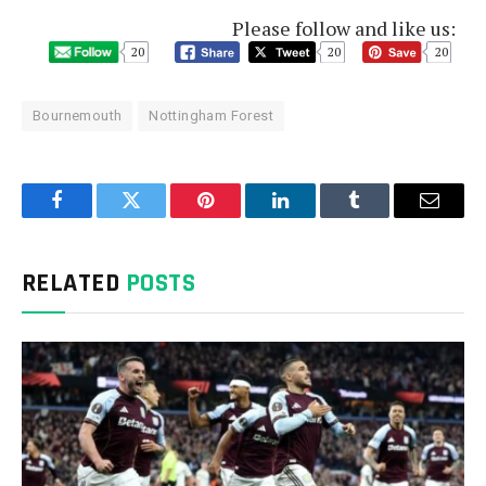
Please follow and like us:
20
20
20
Bournemouth
Nottingham Forest
Facebook
Twitter
Pinterest
LinkedIn
Tumblr
Email
RELATED
POSTS