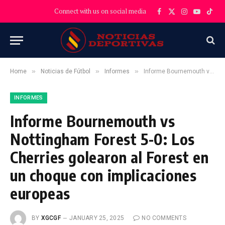
Connect with us on social media
Facebook
X
Instagram
YouTube
TikT
(Twitter)
»
»
»
Home
Noticias de Fútbol
Informes
Informe Bournemouth vs Nottingham Forest 5-0: Los Cherries golearon al Forest en un choque con implicaciones europeas
INFORMES
Informe Bournemouth vs
Nottingham Forest 5-0: Los
Cherries golearon al Forest en
un choque con implicaciones
europeas
BY
XGCGF
JANUARY 25, 2025
NO COMMENTS