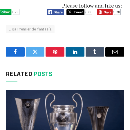
Please follow and like us:
20
20
20
Liga Premier de fantasía
Facebook
Twitter
Pinterest
LinkedIn
Tumblr
Email
RELATED
POSTS