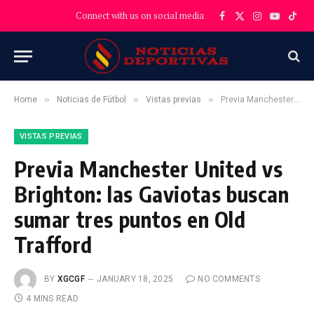
Connect with us on social media
Facebook
X
Instagram
YouTube
TikT
(Twitter)
»
»
»
Home
Noticias de Fútbol
Vistas previas
Previa Manchester United vs Brighton: las Gaviotas buscan sumar tres puntos en Old Trafford
VISTAS PREVIAS
Previa Manchester United vs
Brighton: las Gaviotas buscan
sumar tres puntos en Old
Trafford
BY
XGCGF
JANUARY 18, 2025
NO COMMENTS
4 MINS READ