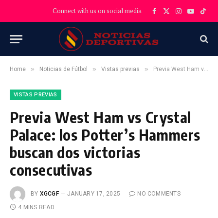
Connect with us on social media
Facebook
X
Instagram
YouTube
TikT
(Twitter)
»
»
»
Home
Noticias de Fútbol
Vistas previas
Previa West Ham vs Crystal Palace: los Potter’s Hammers buscan dos victorias consecutivas
VISTAS PREVIAS
Previa West Ham vs Crystal
Palace: los Potter’s Hammers
buscan dos victorias
consecutivas
BY
XGCGF
JANUARY 17, 2025
NO COMMENTS
4 MINS READ