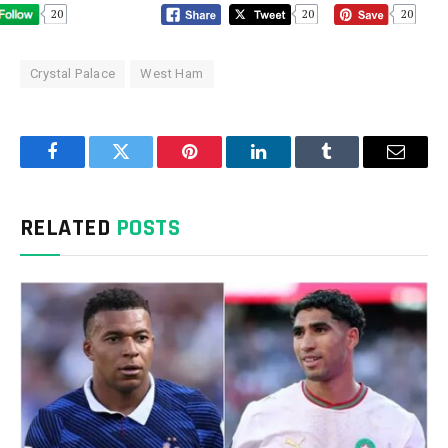
20
20
20
Crystal Palace
West Ham
Facebook
Twitter
Pinterest
LinkedIn
Tumblr
Email
RELATED
POSTS