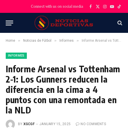
Connect with us on social media
Facebook
X
Instagram
YouTube
TikT
(Twitter)
»
»
»
Home
Noticias de Fútbol
Informes
Informe Arsenal vs Tottenham 2-1: Los Gunners reducen la diferencia en la cima a 4 puntos con una remontada en la NLD
INFORMES
Informe Arsenal vs Tottenham
2-1: Los Gunners reducen la
diferencia en la cima a 4
puntos con una remontada en
la NLD
BY
XGCGF
JANUARY 15, 2025
NO COMMENTS