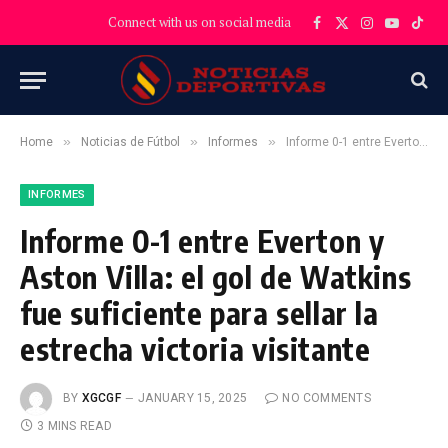
Connect with us on social media
Facebook
X
Instagram
YouTube
TikT
(Twitter)
»
»
»
Home
Noticias de Fútbol
Informes
Informe 0-1 entre Everton y Aston Villa: el gol de Watkins fue suficiente para sellar la estrecha victoria visitante
INFORMES
Informe 0-1 entre Everton y
Aston Villa: el gol de Watkins
fue suficiente para sellar la
estrecha victoria visitante
BY
XGCGF
JANUARY 15, 2025
NO COMMENTS
3 MINS READ