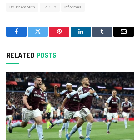
Bournemouth
FA Cup
Informes
Facebook
Twitter
Pinterest
LinkedIn
Tumblr
Email
RELATED
POSTS