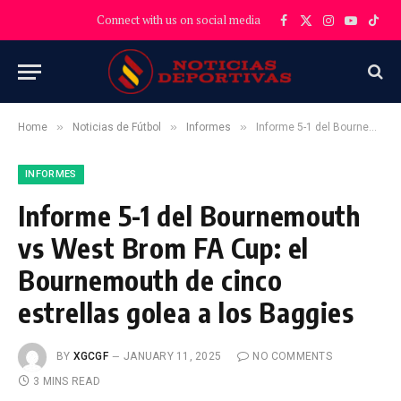
Connect with us on social media
Facebook
X
Instagram
YouTube
TikT
(Twitter)
»
»
»
Home
Noticias de Fútbol
Informes
Informe 5-1 del Bournemouth vs West Brom FA Cup: el Bournemouth de cinco estrellas golea a los Baggies
INFORMES
Informe 5-1 del Bournemouth
vs West Brom FA Cup: el
Bournemouth de cinco
estrellas golea a los Baggies
BY
XGCGF
JANUARY 11, 2025
NO COMMENTS
3 MINS READ