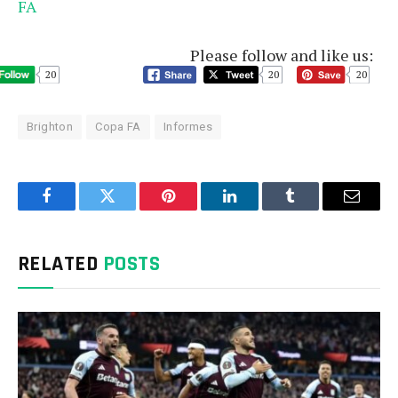
FA
Please follow and like us:
20
20
20
Brighton
Copa FA
Informes
Facebook
Twitter
Pinterest
LinkedIn
Tumblr
Email
RELATED
POSTS