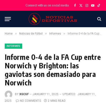
Connect with us on social media
Facebook
X
Instagram
YouTube
TikT
(Twitter)
»
»
»
Home
Noticias de Fútbol
Informes
Informe 0-4 de la FA Cup entre Norwich y Brighton: las gaviotas son demasiado para Norwich
INFORMES
Informe 0-4 de la FA Cup entre
Norwich y Brighton: las
gaviotas son demasiado para
Norwich
BY
XGCGF
JANUARY 11, 2025
UPDATED:
JANUARY 11,
2025
NO COMMENTS
2 MINS READ