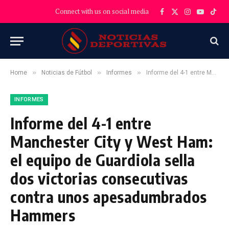
Connect with us on social media
Facebook
X
Instagram
YouTube
TikT
(Twitter)
»
»
»
Home
Noticias de Fútbol
Informes
Informe del 4-1 entre Manchester City y West Ham: el equipo de Guardiola sella dos victorias consecutivas contra unos apesadumbrados Hammers
INFORMES
Informe del 4-1 entre
Manchester City y West Ham:
el equipo de Guardiola sella
dos victorias consecutivas
contra unos apesadumbrados
Hammers