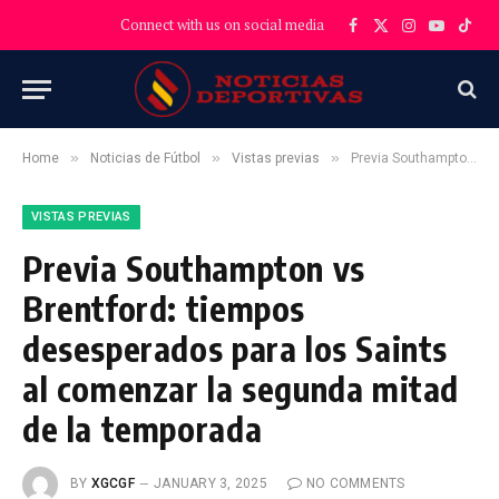
Connect with us on social media
Facebook
X
Instagram
YouTube
TikT
(Twitter)
»
»
»
Home
Noticias de Fútbol
Vistas previas
Previa Southampton vs Brentford: tiempos desesperados para los Saints al comenzar la segunda mitad de la temporada
VISTAS PREVIAS
Previa Southampton vs
Brentford: tiempos
desesperados para los Saints
al comenzar la segunda mitad
de la temporada
BY
XGCGF
JANUARY 3, 2025
NO COMMENTS