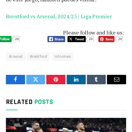
Brentford vs Arsenal, 2024/25 | Liga Premier
Please follow and like us:
20
20
20
Arsenal
Brentford
Informes
Facebook
Twitter
Pinterest
LinkedIn
Tumblr
Email
RELATED
POSTS