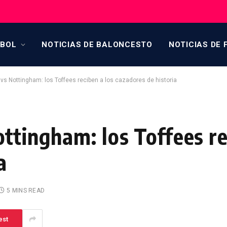
TBOL
NOTICIAS DE BALONCESTO
NOTICIAS DE 
 vs Nottingham: los Toffees reciben a los cazadores de historia
ttingham: los Toffees re
a
5 MINS READ
est