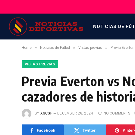
NOTICIAS DE FÚ
»
»
»
Home
Noticias de Fútbol
Vistas previas
Previa Everton
VISTAS PREVIAS
Previa Everton vs No
cazadores de histori
BY
XGCGF
DECEMBER 28, 2024
NO COMMENTS
Facebook
Twitter
Pinter