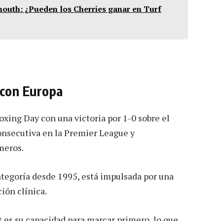
mouth: ¿Pueden los Cherries ganar en Turf
 con Europa
xing Day con una victoria por 1-0 sobre el
onsecutiva en la Premier League y
meros.
ategoría desde 1995, está impulsada por una
ión clínica.
t es su capacidad para marcar primero, lo que