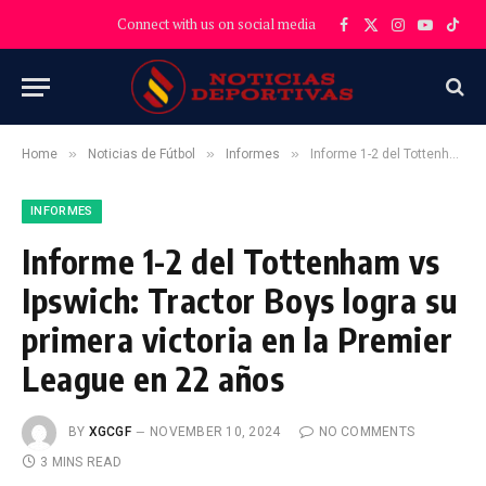
Connect with us on social media
Facebook
X
Instagram
YouTube
TikT
(Twitter)
»
»
»
Home
Noticias de Fútbol
Informes
Informe 1-2 del Tottenham vs Ipswich: Tractor Boys logra su primera victoria en la Premier League en 22 años
INFORMES
Informe 1-2 del Tottenham vs
Ipswich: Tractor Boys logra su
primera victoria en la Premier
League en 22 años
BY
XGCGF
NOVEMBER 10, 2024
NO COMMENTS
3 MINS READ