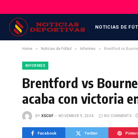
NOTICIAS DE FÚ
»
»
»
Home
Noticias de Fútbol
Informes
Brentford vs Bourne
INFORMES
Brentford vs Bourne
acaba con victoria e
BY
XGCGF
NOVEMBER 9, 2024
NO COMMENTS
Facebook
Twitter
Pinter