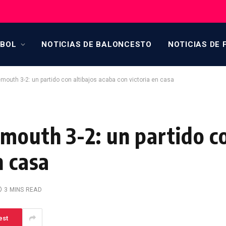
TBOL
NOTICIAS DE BALONCESTO
NOTICIAS DE 
mouth 3-2: un partido con altibajos acaba con victoria en casa
mouth 3-2: un partido co
n casa
3 MINS READ
est