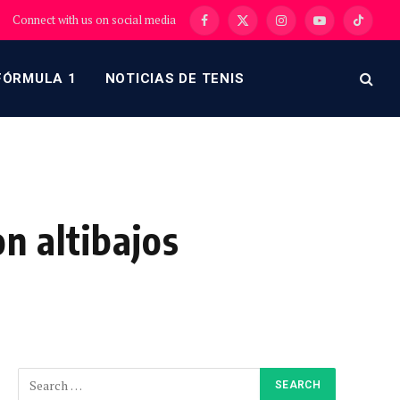
Connect with us on social media
Facebook
X
Instagram
YouTube
TikTok
(Twitter)
FÓRMULA 1
NOTICIAS DE TENIS
n altibajos