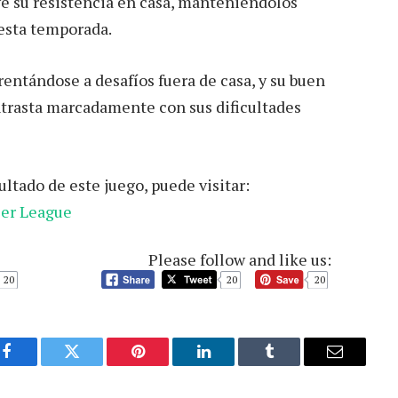
e su resistencia en casa, manteniéndolos
esta temporada.
entándose a desafíos fuera de casa, y su buen
ntrasta marcadamente con sus dificultades
ltado de este juego, puede visitar:
ier League
Please follow and like us:
20
20
20
Facebook
Twitter
Pinterest
LinkedIn
Tumblr
Email