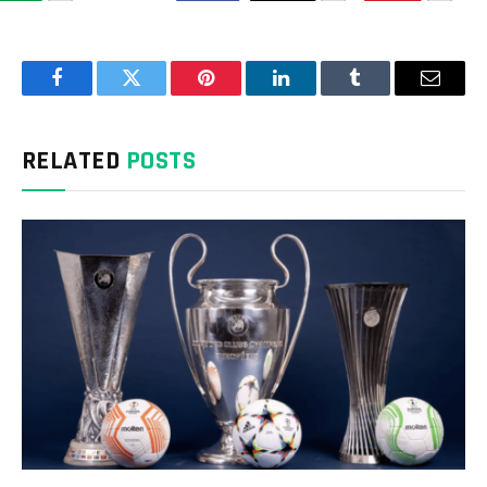
Facebook
Twitter
Pinterest
LinkedIn
Tumblr
Email
RELATED
POSTS