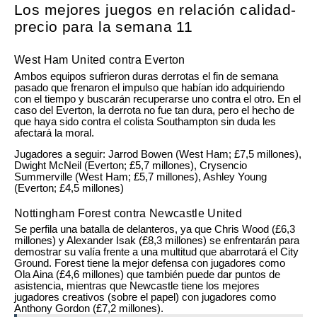
Los mejores juegos en relación calidad-
precio para la semana 11
West Ham United contra Everton
Ambos equipos sufrieron duras derrotas el fin de semana
pasado que frenaron el impulso que habían ido adquiriendo
con el tiempo y buscarán recuperarse uno contra el otro. En el
caso del Everton, la derrota no fue tan dura, pero el hecho de
que haya sido contra el colista Southampton sin duda les
afectará la moral.
Jugadores a seguir: Jarrod Bowen (West Ham; £7,5 millones),
Dwight McNeil (Everton; £5,7 millones), Crysencio
Summerville (West Ham; £5,7 millones), Ashley Young
(Everton; £4,5 millones)
Nottingham Forest contra Newcastle United
Se perfila una batalla de delanteros, ya que Chris Wood (£6,3
millones) y Alexander Isak (£8,3 millones) se enfrentarán para
demostrar su valía frente a una multitud que abarrotará el City
Ground. Forest tiene la mejor defensa con jugadores como
Ola Aina (£4,6 millones) que también puede dar puntos de
asistencia, mientras que Newcastle tiene los mejores
jugadores creativos (sobre el papel) con jugadores como
Anthony Gordon (£7,2 millones).