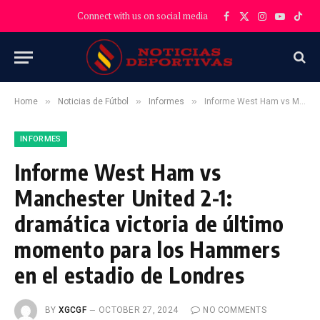
Connect with us on social media
Facebook
X
Instagram
YouTube
TikT
(Twitter)
»
»
»
Home
Noticias de Fútbol
Informes
Informe West Ham vs Manchester United 2-1: dramática victoria de último momento para los Hammers en el estadio de Londres
INFORMES
Informe West Ham vs
Manchester United 2-1:
dramática victoria de último
momento para los Hammers
en el estadio de Londres
BY
XGCGF
OCTOBER 27, 2024
NO COMMENTS