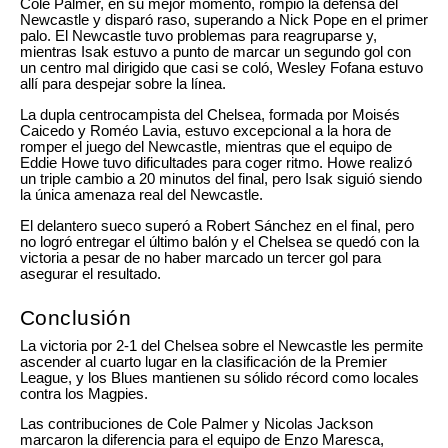
Cole Palmer, en su mejor momento, rompió la defensa del
Newcastle y disparó raso, superando a Nick Pope en el primer
palo. El Newcastle tuvo problemas para reagruparse y,
mientras Isak estuvo a punto de marcar un segundo gol con
un centro mal dirigido que casi se coló, Wesley Fofana estuvo
allí para despejar sobre la línea.
La dupla centrocampista del Chelsea, formada por Moisés
Caicedo y Roméo Lavia, estuvo excepcional a la hora de
romper el juego del Newcastle, mientras que el equipo de
Eddie Howe tuvo dificultades para coger ritmo. Howe realizó
un triple cambio a 20 minutos del final, pero Isak siguió siendo
la única amenaza real del Newcastle.
El delantero sueco superó a Robert Sánchez en el final, pero
no logró entregar el último balón y el Chelsea se quedó con la
victoria a pesar de no haber marcado un tercer gol para
asegurar el resultado.
Conclusión
La victoria por 2-1 del Chelsea sobre el Newcastle les permite
ascender al cuarto lugar en la clasificación de la Premier
League, y los Blues mantienen su sólido récord como locales
contra los Magpies.
Las contribuciones de Cole Palmer y Nicolas Jackson
marcaron la diferencia para el equipo de Enzo Maresca,