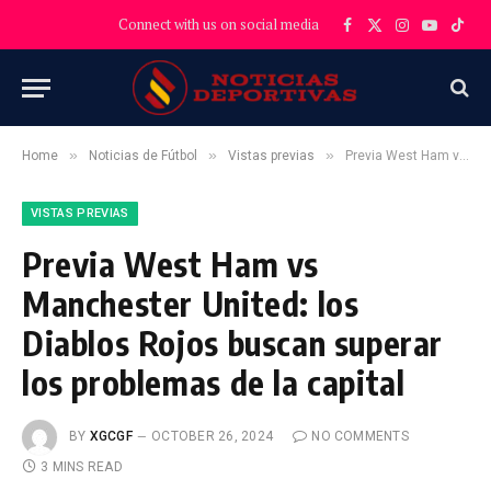
Connect with us on social media
Facebook
X
Instagram
YouTube
TikT
(Twitter)
»
»
»
Home
Noticias de Fútbol
Vistas previas
Previa West Ham vs Manchester United: los Diablos Rojos buscan superar los problemas de la capital
VISTAS PREVIAS
Previa West Ham vs
Manchester United: los
Diablos Rojos buscan superar
los problemas de la capital
BY
XGCGF
OCTOBER 26, 2024
NO COMMENTS
3 MINS READ