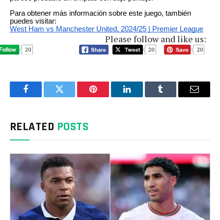
Para obtener más información sobre este juego, también
puedes visitar:
West Ham vs Manchester United, 2024/25 | Premier League
Please follow and like us:
20
20
20
Facebook
Twitter
Pinterest
LinkedIn
Tumblr
Email
RELATED
POSTS