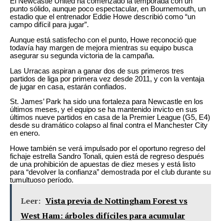
El Newcastle United ha comenzado la temporada con un
punto sólido, aunque poco espectacular, en Bournemouth, un
estadio que el entrenador Eddie Howe describió como “un
campo difícil para jugar”.
Aunque está satisfecho con el punto, Howe reconoció que
todavía hay margen de mejora mientras su equipo busca
asegurar su segunda victoria de la campaña.
Las Urracas aspiran a ganar dos de sus primeros tres
partidos de liga por primera vez desde 2011, y con la ventaja
de jugar en casa, estarán confiados.
St. James’ Park ha sido una fortaleza para Newcastle en los
últimos meses, y el equipo se ha mantenido invicto en sus
últimos nueve partidos en casa de la Premier League (G5, E4)
desde su dramático colapso al final contra el Manchester City
en enero.
Howe también se verá impulsado por el oportuno regreso del
fichaje estrella Sandro Tonali, quien está de regreso después
de una prohibición de apuestas de diez meses y está listo
para “devolver la confianza” demostrada por el club durante su
tumultuoso período.
Leer:
Vista previa de Nottingham Forest vs
West Ham: árboles difíciles para acumular