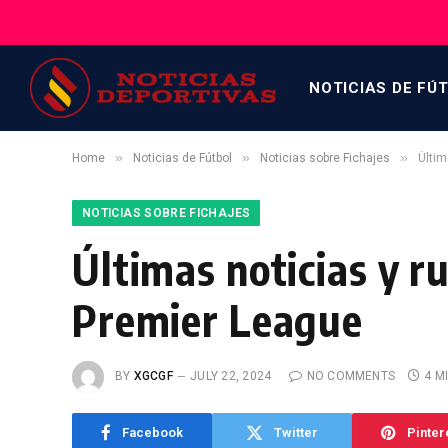
NOTICIAS DE FÚ
»
»
»
Home
Noticias de Fútbol
Noticias sobre Fichajes
Últim
NOTICIAS SOBRE FICHAJES
Últimas noticias y r
Premier League
BY
XGCGF
JULY 22, 2024
NO COMMENTS
4 M
Facebook
Twitter
Pinter