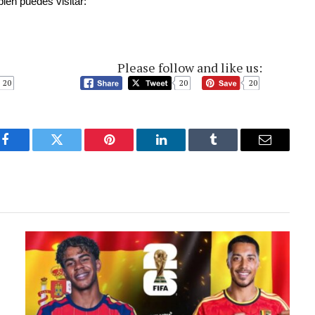
ién puedes visitar:
Please follow and like us:
20
20
20
Facebook
Twitter
Pinterest
LinkedIn
Tumblr
Email