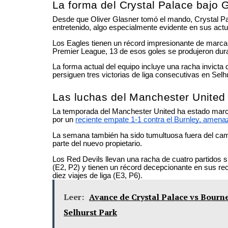
La forma del Crystal Palace bajo 
Desde que Oliver Glasner tomó el mando, Crystal P
entretenido, algo especialmente evidente en sus act
Los Eagles tienen un récord impresionante de marcar
Premier League, 13 de esos goles se produjeron dur
La forma actual del equipo incluye una racha invicta d
persiguen tres victorias de liga consecutivas en Sel
Las luchas del Manchester United
La temporada del Manchester United ha estado marcad
por un
reciente empate 1-1 contra el Burnley, amen
La semana también ha sido tumultuosa fuera del camp
parte del nuevo propietario.
Los Red Devils llevan una racha de cuatro partidos s
(E2, P2) y tienen un récord decepcionante en sus rec
diez viajes de liga (E3, P6).
Leer:
Avance de Crystal Palace vs Bourn
Selhurst Park