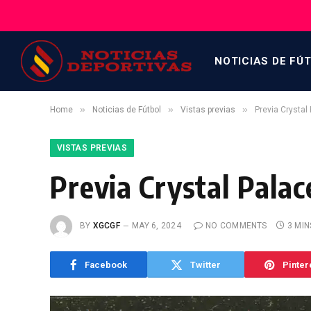
NOTICIAS DE FÚ
»
»
»
Home
Noticias de Fútbol
Vistas previas
Previa Crystal
VISTAS PREVIAS
Previa Crystal Pala
BY
XGCGF
MAY 6, 2024
NO COMMENTS
3 MIN
Facebook
Twitter
Pinter