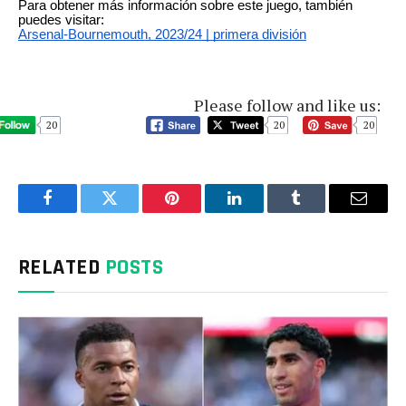
Para obtener más información sobre este juego, también
puedes visitar:
Arsenal-Bournemouth, 2023/24 | primera división
Please follow and like us:
20
20
20
Facebook
Twitter
Pinterest
LinkedIn
Tumblr
Email
RELATED
POSTS