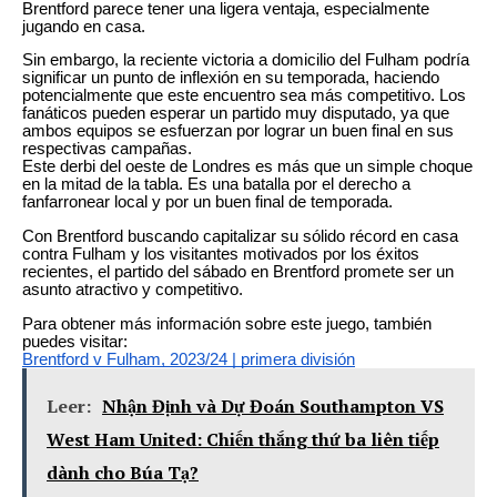
Brentford parece tener una ligera ventaja, especialmente
jugando en casa.
Sin embargo, la reciente victoria a domicilio del Fulham podría
significar un punto de inflexión en su temporada, haciendo
potencialmente que este encuentro sea más competitivo. Los
fanáticos pueden esperar un partido muy disputado, ya que
ambos equipos se esfuerzan por lograr un buen final en sus
respectivas campañas.
Este derbi del oeste de Londres es más que un simple choque
en la mitad de la tabla. Es una batalla por el derecho a
fanfarronear local y por un buen final de temporada.
Con Brentford buscando capitalizar su sólido récord en casa
contra Fulham y los visitantes motivados por los éxitos
recientes, el partido del sábado en Brentford promete ser un
asunto atractivo y competitivo.
Para obtener más información sobre este juego, también
puedes visitar:
Brentford v Fulham, 2023/24 | primera división
Leer:
Nhận Định và Dự Đoán Southampton VS
West Ham United: Chiến thắng thứ ba liên tiếp
dành cho Búa Tạ?