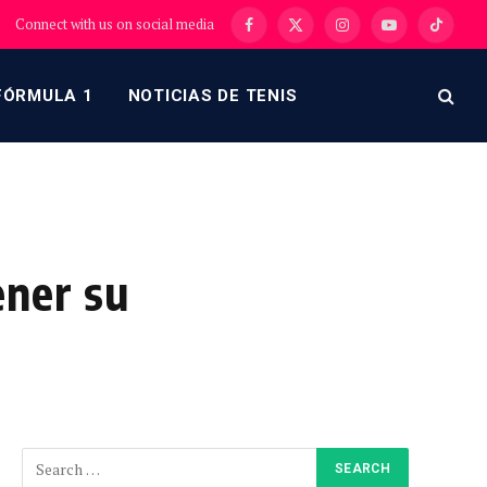
Connect with us on social media
Facebook
X
Instagram
YouTube
TikTok
(Twitter)
FÓRMULA 1
NOTICIAS DE TENIS
ner su