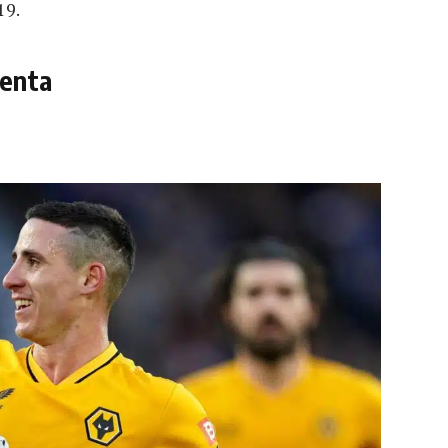
19.
uenta