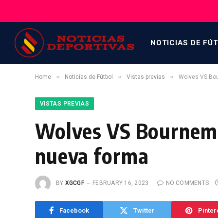
NOTICIAS DE FÚ
»
»
»
Home
Noticias de Fútbol
Vistas previas
Wolves VS Bou
VISTAS PREVIAS
Wolves VS Bournemo
nueva forma
BY
XGCGF
FEBRUARY 16, 2023
NO COMMENTS
Facebook
Twitter
Pinter