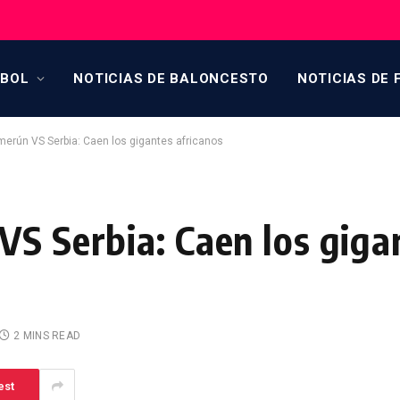
TBOL
NOTICIAS DE BALONCESTO
NOTICIAS DE 
merún VS Serbia: Caen los gigantes africanos
VS Serbia: Caen los giga
2 MINS READ
est