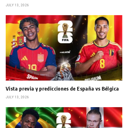
JULY 13, 2026
Vista previa y predicciones de España vs Bélgica
JULY 13, 2026