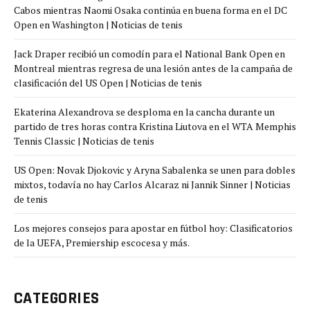
Cabos mientras Naomi Osaka continúa en buena forma en el DC
Open en Washington | Noticias de tenis
Jack Draper recibió un comodín para el National Bank Open en
Montreal mientras regresa de una lesión antes de la campaña de
clasificación del US Open | Noticias de tenis
Ekaterina Alexandrova se desploma en la cancha durante un
partido de tres horas contra Kristina Liutova en el WTA Memphis
Tennis Classic | Noticias de tenis
US Open: Novak Djokovic y Aryna Sabalenka se unen para dobles
mixtos, todavía no hay Carlos Alcaraz ni Jannik Sinner | Noticias
de tenis
Los mejores consejos para apostar en fútbol hoy: Clasificatorios
de la UEFA, Premiership escocesa y más.
CATEGORIES