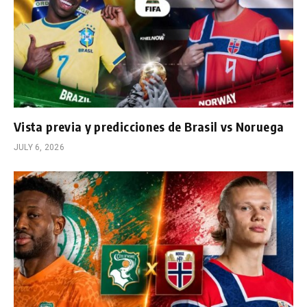
Vista previa y predicciones de Brasil vs Noruega
JULY 6, 2026