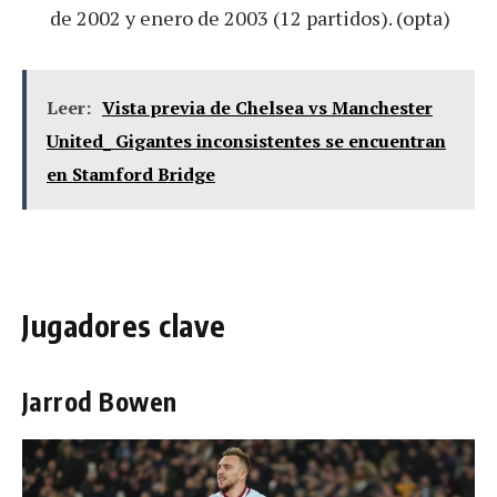
de 2002 y enero de 2003 (12 partidos). (opta)
Leer:
Vista previa de Chelsea vs Manchester
United_ Gigantes inconsistentes se encuentran
en Stamford Bridge
Jugadores clave
Jarrod Bowen