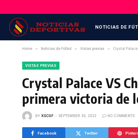
NOTICIAS DE FÚ
»
»
»
Home
Noticias de Fútbol
Vistas previas
Crystal Palace
VISTAS PREVIAS
Crystal Palace VS Ch
primera victoria de 
BY
XGCGF
SEPTEMBER 30, 2022
NO COMMENTS
Facebook
Twitter
Pinter