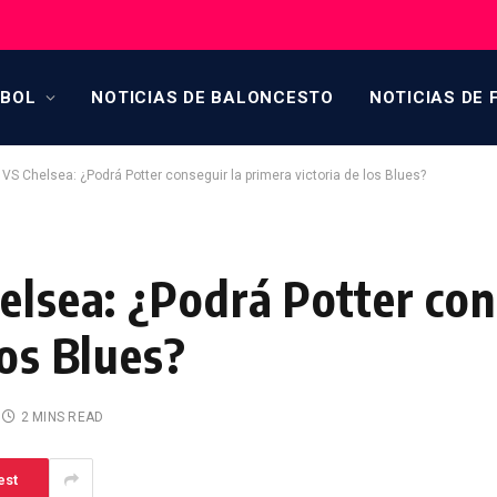
TBOL
NOTICIAS DE BALONCESTO
NOTICIAS DE 
 VS Chelsea: ¿Podrá Potter conseguir la primera victoria de los Blues?
elsea: ¿Podrá Potter con
los Blues?
2 MINS READ
est