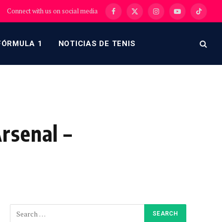
Connect with us on social media
Facebook
X
Instagram
YouTube
TikTok
(Twitter)
FÓRMULA 1
NOTICIAS DE TENIS
rsenal –