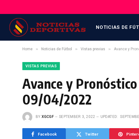
NOTICIAS DE FÚ
»
»
»
Home
Noticias de Fútbol
Vistas previas
Avance y Pron
VISTAS PREVIAS
Avance y Pronóstico
09/04/2022
BY
XGCGF
SEPTEMBER 3, 2022
UPDATED:
SEPTEMBE
Facebook
Twitter
Pinter