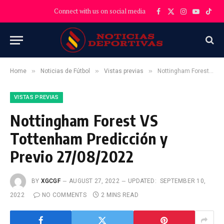
Connect with us on social media
Facebook
X
Instagram
YouTube
TikT
(Twitter)
»
»
»
Home
Noticias de Fútbol
Vistas previas
Nottingham Forest VS Tottenham Predicción y Previo 27/08/2022
VISTAS PREVIAS
Nottingham Forest VS
Tottenham Predicción y
Previo 27/08/2022
BY
XGCGF
AUGUST 27, 2022
UPDATED:
SEPTEMBER 10,
2022
NO COMMENTS
2 MINS READ