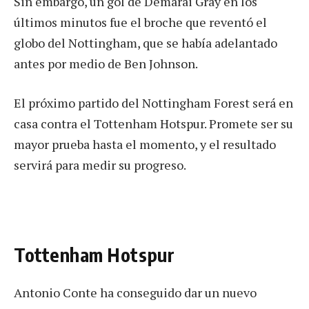
Sin embargo, un gol de Demarai Gray en los
últimos minutos fue el broche que reventó el
globo del Nottingham, que se había adelantado
antes por medio de Ben Johnson.
El próximo partido del Nottingham Forest será en
casa contra el Tottenham Hotspur. Promete ser su
mayor prueba hasta el momento, y el resultado
servirá para medir su progreso.
Tottenham Hotspur
Antonio Conte ha conseguido dar un nuevo