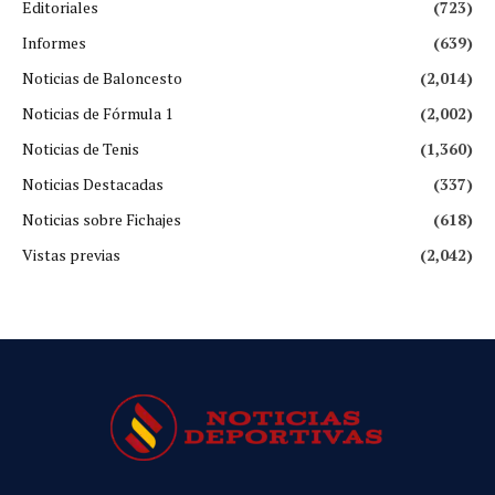
Editoriales
(723)
Informes
(639)
Noticias de Baloncesto
(2,014)
Noticias de Fórmula 1
(2,002)
Noticias de Tenis
(1,360)
Noticias Destacadas
(337)
Noticias sobre Fichajes
(618)
Vistas previas
(2,042)