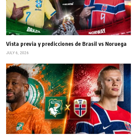
Vista previa y predicciones de Brasil vs Noruega
JULY 6, 2026