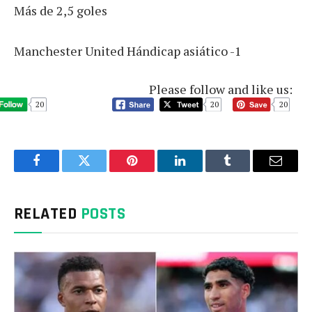
Más de 2,5 goles
Manchester United Hándicap asiático -1
Please follow and like us:
20
20
20
Facebook
Twitter
Pinterest
LinkedIn
Tumblr
Email
RELATED
POSTS