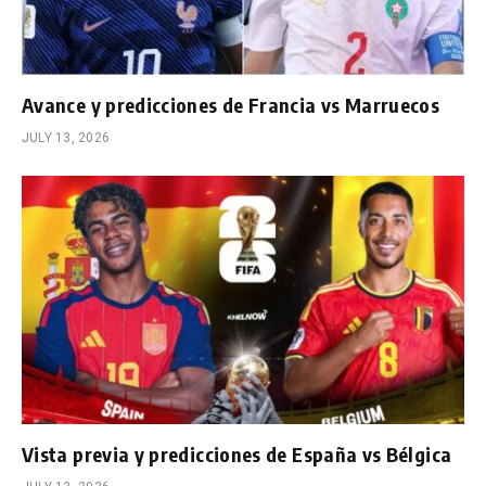
Avance y predicciones de Francia vs Marruecos
JULY 13, 2026
Vista previa y predicciones de España vs Bélgica