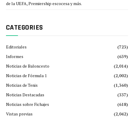
de la UEFA, Premiership escocesa y más.
CATEGORIES
Editoriales
(723)
Informes
(639)
Noticias de Baloncesto
(2,014)
Noticias de Fórmula 1
(2,002)
Noticias de Tenis
(1,360)
Noticias Destacadas
(337)
Noticias sobre Fichajes
(618)
Vistas previas
(2,042)