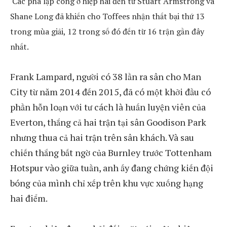
Các pha lập công ở hiệp hai đến từ Stuart Armstrong và
Shane Long đã khiến cho Toffees nhận thất bại thứ 13
trong mùa giải, 12 trong số đó đến từ 16 trận gần đây
nhất.
Frank Lampard, người có 38 lần ra sân cho Man
City từ năm 2014 đến 2015, đã có một khởi đầu có
phần hỗn loạn với tư cách là huấn luyện viên của
Everton, thắng cả hai trận tại sân Goodison Park
nhưng thua cả hai trận trên sân khách. Và sau
chiến thắng bất ngờ của Burnley trước Tottenham
Hotspur vào giữa tuần, anh ấy đang chứng kiến đội
bóng của mình chỉ xếp trên khu vực xuống hạng
hai điểm.