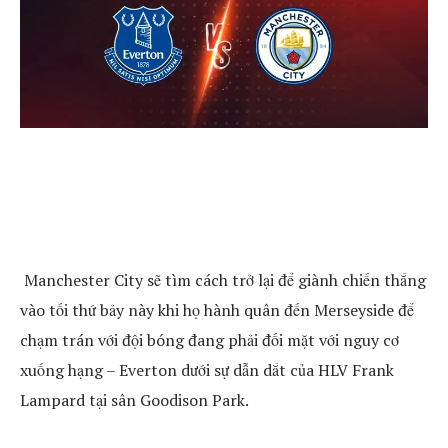
Manchester City sẽ tìm cách trở lại để giành chiến thắng
vào tối thứ bảy này khi họ hành quân đến Merseyside để
chạm trán với đội bóng đang phải đối mặt với nguy cơ
xuống hạng – Everton dưới sự dẫn dắt của HLV Frank
Lampard tại sân Goodison Park.