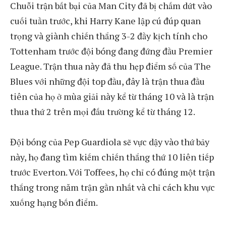
Chuỗi trận bất bại của Man City đã bị chấm dứt vào
cuối tuần trước, khi Harry Kane lập cú đúp quan
trọng và giành chiến thắng 3-2 đầy kịch tính cho
Tottenham trước đội bóng đang đứng đầu Premier
League. Trận thua này đã thu hẹp điểm số của The
Blues với những đội top đầu, đây là trận thua đầu
tiên của họ ở mùa giải này kể từ tháng 10 và là trận
thua thứ 2 trên mọi đấu trường kể từ tháng 12.
Đội bóng của Pep Guardiola sẽ vực dậy vào thứ bảy
này, họ đang tìm kiếm chiến thắng thứ 10 liên tiếp
trước Everton. Với Toffees, họ chỉ có đúng một trận
thắng trong năm trận gần nhất và chỉ cách khu vực
xuống hạng bốn điểm.